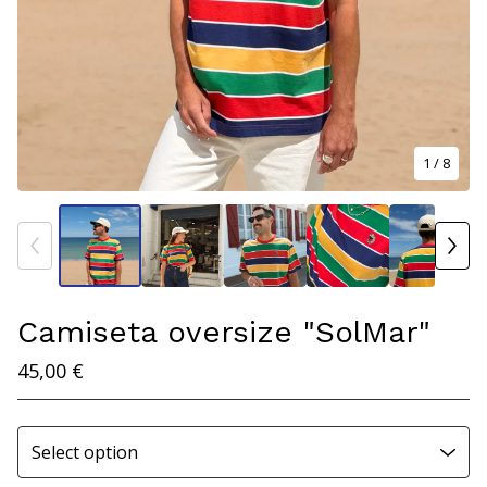
1
/ 8
Camiseta oversize "SolMar"
45,00
€