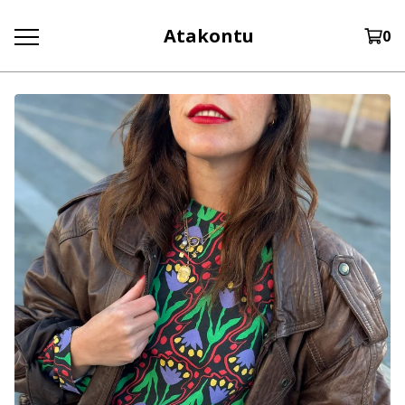
Atakontu
0