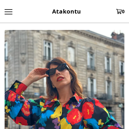
Atakontu
0