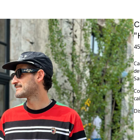
C
"
45
Ca
de
Sa
Co
ca
Di