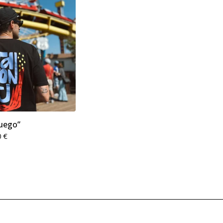
uego”
0
€