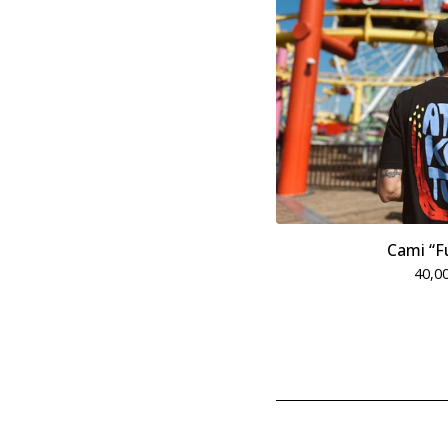
Cami “F
40,0