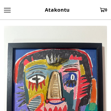
Atakontu
0