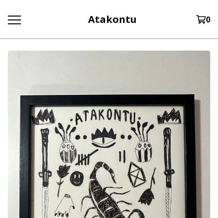
Atakontu
0