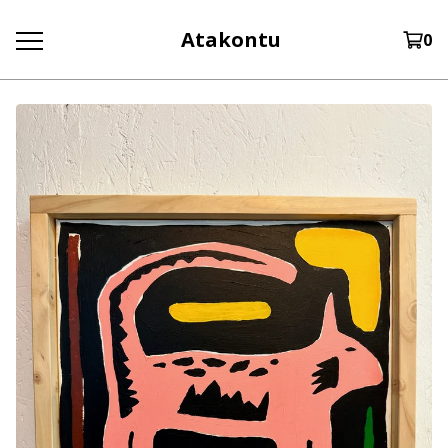
Atakontu
0