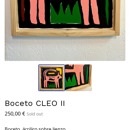
Boceto CLEO II
250,00
€
Sold out
Boceto, ácrilico sobre lienzo